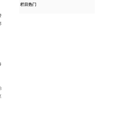
栏目热门
费
部
每
的
至