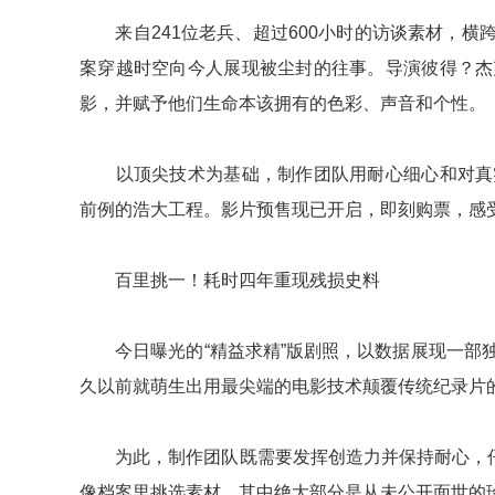
来自241位老兵、超过600小时的访谈素材，横跨
案穿越时空向今人展现被尘封的往事。导演彼得？杰
影，并赋予他们生命本该拥有的色彩、声音和个性。
以顶尖技术为基础，制作团队用耐心细心和对真实
前例的浩大工程。影片预售现已开启，即刻购票，感
百里挑一！耗时四年重现残损史料
今日曝光的“精益求精”版剧照，以数据展现一部独
久以前就萌生出用最尖端的电影技术颠覆传统纪录片
为此，制作团队既需要发挥创造力并保持耐心，仔细
像档案里挑选素材，其中绝大部分是从未公开面世的