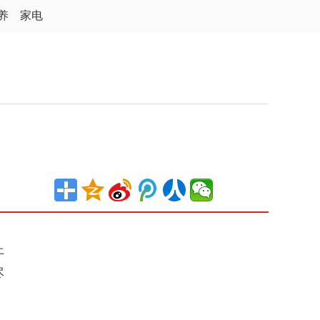
养
家电
上
尽